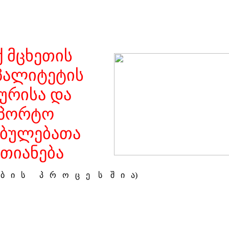
 მცხეთის
პალიტეტის
ურისა და
სპორტო
ებულებათა
თიანება
ე ბ ი ს პ რ ო ც ე ს შ ი ა)