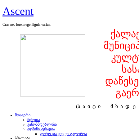
Ascent
Cras nec lorem eget ligula varius.
ქალაქ
მუნიცი
კულტ
სა
დაწეს
გაერ
(ს ა ი ტ ი მ ზ ა დ 
მთავარი
მცხეთა
კანონმდებლობა
ადმინისტრაცია
ფოტო და ვიდეო გალერეა
ბმულები