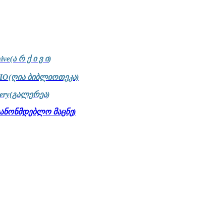
ive(ა რ ქ ი ვ ი
)
IO
(ღია ბიბლიოთეკა)
lery(გალერეა
)
კანონმდებლო მაცნე)