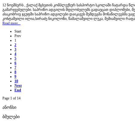
12 ნოემბერს , ქალაქ მცხეთის კომპლექსურ სასპორტო სკოლაში ჩატარდა წ
გამარჯვებულები. საპრიზო ადგილის მფლობელებს გადაეცათ დიპლომები, მე
ასაკობრივ ჯგუფში საპრიზო ადგილები დაიკავეს შემდეგმა მონაწილეებმა:ვაჟ
კოხტაშვილი ილია,სირაძე ნიკოლოზი, წამალაშვილი ლუკა, შეშიაშვილი რა
Read more...
Start
Prev
1
2
3
4
5
6
7
8
9
10
Next
End
Page 1 of 14
ანონსი
ბმულები