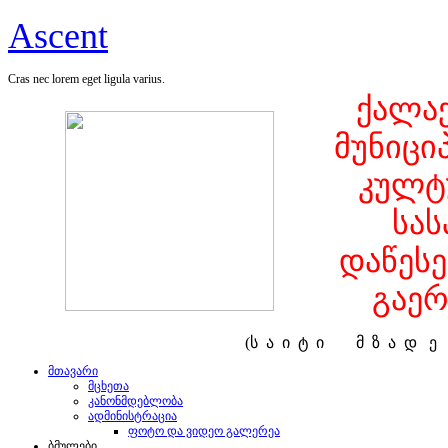
Ascent
Cras nec lorem eget ligula varius.
ქალაქ
მუნიცი
კულტ
სა
დაწეს
გაერ
(ს ა ი ტ ი მ ზ ა დ 
მთავარი
მცხეთა
კანონმდებლობა
ადმინისტრაცია
ფოტო და ვიდეო გალერეა
ბმულები