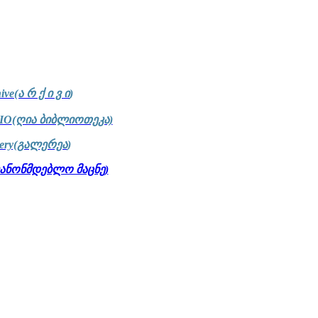
ive(ა რ ქ ი ვ ი
)
IO
(ღია ბიბლიოთეკა)
lery(გალერეა
)
კანონმდებლო მაცნე)