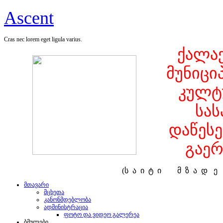
Ascent
Cras nec lorem eget ligula varius.
ქალაქ
მუნიცი
კულტ
სა
დაწეს
გაერ
(ს ა ი ტ ი მ ზ ა დ 
მთავარი
მცხეთა
კანონმდებლობა
ადმინისტრაცია
ფოტო და ვიდეო გალერეა
ბმულები