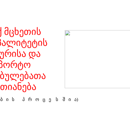
 მცხეთის
პალიტეტის
ურისა და
სპორტო
ებულებათა
თიანება
ე ბ ი ს პ რ ო ც ე ს შ ი ა)