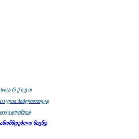
ive(ა რ ქ ი ვ ი
)
IO
(ღია ბიბლიოთეკა)
lery(გალერეა
)
კანონმდებლო მაცნე)